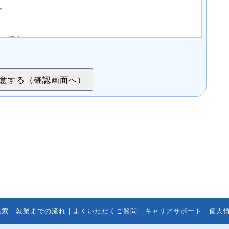
。
ご紹介
についての打合せ相談、連絡
合は、当社登録スタッフとしての登録管理
基づく場合、委託する場合を除き、第三者へ提供する
ページを運用しているホスティングサービス事業者等
、委託先については、当社が運用する個人情報保護マネ
しています。
たは代理人は、案件紹介希望者情報の利用目的の通
・削除、利用の停止または消去、第三者への提供の停
検索
｜
就業までの流れ
｜
よくいただくご質問
｜
キャリアサポート
｜
個人
録の開示を、当社に申し出ることができます。ご請求方
合わせください。当社はご本人を確認させていただいた