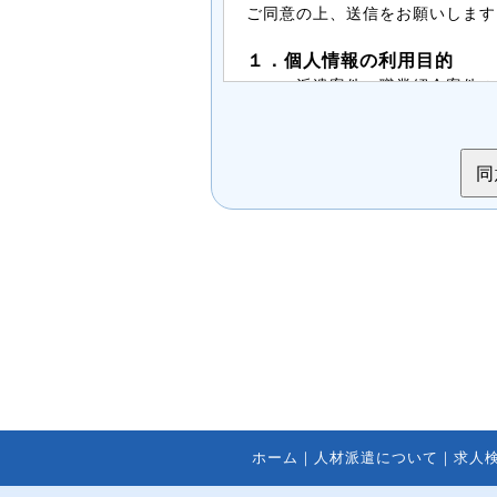
ご同意の上、送信をお願いします
１．個人情報の利用目的
・派遣案件、職業紹介案件の
・派遣、職業紹介の業務内容
・面接後、正式登録された場
２．第三者提供について
案件紹介希望者情報は、法令に
ことはありません。
３．委託について
案件紹介希望者情報を、ホーム
に委託する場合がありますが
ジメントシステムにより管理
４．開示等の請求について
案件紹介希望者情報のご本人ま
知、開示、内容の訂正・追加
ホーム
｜
人材派遣について
｜
求人
止、ならびに、第三者提供記
法は、以下の窓口までお問い