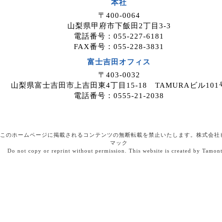
本社
案件紹介希望者情報を、ホームページを
〒400-0064
運用しているホスティングサービス事業
山梨県甲府市下飯田2丁目3-3
者等に委託する場合がありますが、委託
電話番号：055-227-6181
先については、当社が運用する個人情報
FAX番号：055-228-3831
保護マネジメントシステムにより管理し
ています。
富士吉田オフィス
〒403-0032
４．開示等の請求について
山梨県富士吉田市上吉田東4丁目15-18 TAMURAビル101
案件紹介希望者情報のご本人または代理
電話番号：0555-21-2038
人は、案件紹介希望者情報の利用目的の
通知、開示、内容の訂正・追加・削除、
利用の停止または消去、第三者への提供
の停止、ならびに、第三者提供記録の開
このホームページに掲載されるコンテンツの無断転載を禁止いたします。株式会社
示を、当社に申し出ることができます。
マック
Do not copy or reprint without permission. This website is created by Tamon
ご請求方法は、以下の窓口までお問い合
わせください。当社はご本人を確認させ
ていただいたうえで、開示等の請求方法
や手順について説明させて頂き、合理的
な期間内に対応させて頂きます。
５．個人情報を提供されることの任意性