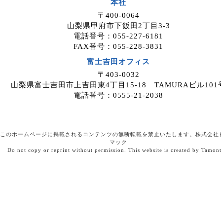
本社
案件紹介希望者情報を、ホームページを
〒400-0064
運用しているホスティングサービス事業
山梨県甲府市下飯田2丁目3-3
者等に委託する場合がありますが、委託
電話番号：055-227-6181
先については、当社が運用する個人情報
FAX番号：055-228-3831
保護マネジメントシステムにより管理し
ています。
富士吉田オフィス
〒403-0032
４．開示等の請求について
山梨県富士吉田市上吉田東4丁目15-18 TAMURAビル101
案件紹介希望者情報のご本人または代理
電話番号：0555-21-2038
人は、案件紹介希望者情報の利用目的の
通知、開示、内容の訂正・追加・削除、
利用の停止または消去、第三者への提供
の停止、ならびに、第三者提供記録の開
このホームページに掲載されるコンテンツの無断転載を禁止いたします。株式会社
示を、当社に申し出ることができます。
マック
Do not copy or reprint without permission. This website is created by Tamon
ご請求方法は、以下の窓口までお問い合
わせください。当社はご本人を確認させ
ていただいたうえで、開示等の請求方法
や手順について説明させて頂き、合理的
な期間内に対応させて頂きます。
５．個人情報を提供されることの任意性