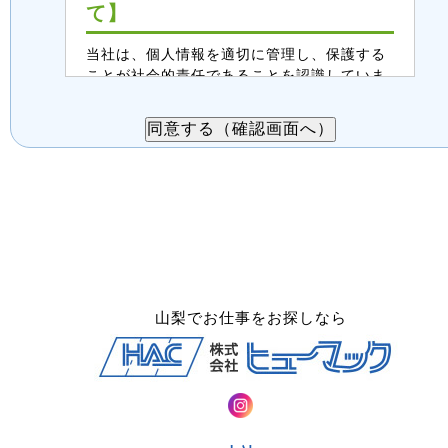
て】
当社は、個人情報を適切に管理し、保護する
ことが社会的責任であることを認識していま
す。この案件紹介受付入力フォームで取得す
る個人情報は、以下のように取り扱います。
ご同意の上、送信をお願いします。
１．個人情報の利用目的
・派遣案件、職業紹介案件のご紹介
・派遣、職業紹介の業務内容についての
打合せ相談、連絡
・面接後、正式登録された場合は、当社
登録スタッフとしての登録管理
山梨でお仕事をお探しなら
２．第三者提供について
案件紹介希望者情報は、法令に基づく場
合、委託する場合を除き、第三者へ提供
することはありません。
３．委託について