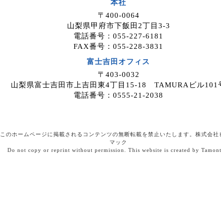
本社
案件紹介希望者情報を、ホームページを
〒400-0064
運用しているホスティングサービス事業
山梨県甲府市下飯田2丁目3-3
者等に委託する場合がありますが、委託
電話番号：055-227-6181
先については、当社が運用する個人情報
FAX番号：055-228-3831
保護マネジメントシステムにより管理し
ています。
富士吉田オフィス
〒403-0032
４．開示等の請求について
山梨県富士吉田市上吉田東4丁目15-18 TAMURAビル101
案件紹介希望者情報のご本人または代理
電話番号：0555-21-2038
人は、案件紹介希望者情報の利用目的の
通知、開示、内容の訂正・追加・削除、
利用の停止または消去、第三者への提供
の停止、ならびに、第三者提供記録の開
このホームページに掲載されるコンテンツの無断転載を禁止いたします。株式会社
示を、当社に申し出ることができます。
マック
Do not copy or reprint without permission. This website is created by Tamon
ご請求方法は、以下の窓口までお問い合
わせください。当社はご本人を確認させ
ていただいたうえで、開示等の請求方法
や手順について説明させて頂き、合理的
な期間内に対応させて頂きます。
５．個人情報を提供されることの任意性