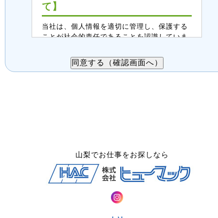
て】
当社は、個人情報を適切に管理し、保護する
ことが社会的責任であることを認識していま
す。この案件紹介受付入力フォームで取得す
る個人情報は、以下のように取り扱います。
ご同意の上、送信をお願いします。
１．個人情報の利用目的
・派遣案件、職業紹介案件のご紹介
・派遣、職業紹介の業務内容についての
打合せ相談、連絡
・面接後、正式登録された場合は、当社
登録スタッフとしての登録管理
山梨でお仕事をお探しなら
２．第三者提供について
案件紹介希望者情報は、法令に基づく場
合、委託する場合を除き、第三者へ提供
することはありません。
３．委託について