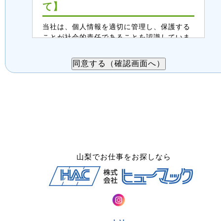
て】
当社は、個人情報を適切に管理し、保護する
ことが社会的責任であることを認識していま
す。この案件紹介受付入力フォームで取得す
る個人情報は、以下のように取り扱います。
ご同意の上、送信をお願いします。
１．個人情報の利用目的
・派遣案件、職業紹介案件のご紹介
・派遣、職業紹介の業務内容についての
打合せ相談、連絡
・面接後、正式登録された場合は、当社
登録スタッフとしての登録管理
山梨でお仕事をお探しなら
２．第三者提供について
案件紹介希望者情報は、法令に基づく場
合、委託する場合を除き、第三者へ提供
することはありません。
３．委託について