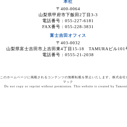
本社
案件紹介希望者情報を、ホームページを
〒400-0064
運用しているホスティングサービス事業
山梨県甲府市下飯田2丁目3-3
者等に委託する場合がありますが、委託
電話番号：055-227-6181
先については、当社が運用する個人情報
FAX番号：055-228-3831
保護マネジメントシステムにより管理し
ています。
富士吉田オフィス
〒403-0032
４．開示等の請求について
山梨県富士吉田市上吉田東4丁目15-18 TAMURAビル101
案件紹介希望者情報のご本人または代理
電話番号：0555-21-2038
人は、案件紹介希望者情報の利用目的の
通知、開示、内容の訂正・追加・削除、
利用の停止または消去、第三者への提供
の停止、ならびに、第三者提供記録の開
このホームページに掲載されるコンテンツの無断転載を禁止いたします。株式会社
示を、当社に申し出ることができます。
マック
Do not copy or reprint without permission. This website is created by Tamon
ご請求方法は、以下の窓口までお問い合
わせください。当社はご本人を確認させ
ていただいたうえで、開示等の請求方法
や手順について説明させて頂き、合理的
な期間内に対応させて頂きます。
５．個人情報を提供されることの任意性