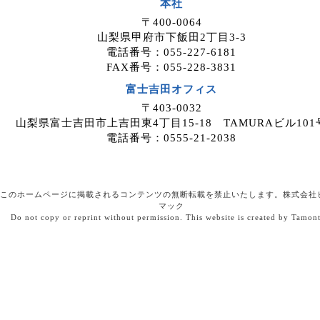
本社
案件紹介希望者情報を、ホームページを
〒400-0064
運用しているホスティングサービス事業
山梨県甲府市下飯田2丁目3-3
者等に委託する場合がありますが、委託
電話番号：055-227-6181
先については、当社が運用する個人情報
FAX番号：055-228-3831
保護マネジメントシステムにより管理し
ています。
富士吉田オフィス
〒403-0032
４．開示等の請求について
山梨県富士吉田市上吉田東4丁目15-18 TAMURAビル101
案件紹介希望者情報のご本人または代理
電話番号：0555-21-2038
人は、案件紹介希望者情報の利用目的の
通知、開示、内容の訂正・追加・削除、
利用の停止または消去、第三者への提供
の停止、ならびに、第三者提供記録の開
このホームページに掲載されるコンテンツの無断転載を禁止いたします。株式会社
示を、当社に申し出ることができます。
マック
Do not copy or reprint without permission. This website is created by Tamon
ご請求方法は、以下の窓口までお問い合
わせください。当社はご本人を確認させ
ていただいたうえで、開示等の請求方法
や手順について説明させて頂き、合理的
な期間内に対応させて頂きます。
５．個人情報を提供されることの任意性