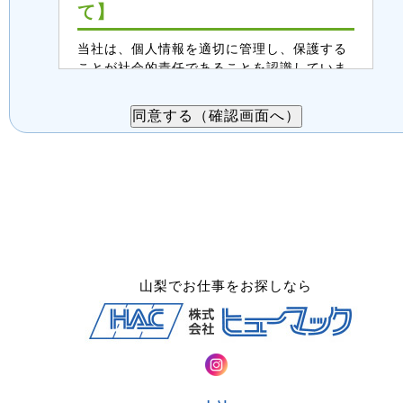
て】
当社は、個人情報を適切に管理し、保護する
ことが社会的責任であることを認識していま
す。この案件紹介受付入力フォームで取得す
る個人情報は、以下のように取り扱います。
ご同意の上、送信をお願いします。
１．個人情報の利用目的
・派遣案件、職業紹介案件のご紹介
・派遣、職業紹介の業務内容についての
打合せ相談、連絡
・面接後、正式登録された場合は、当社
登録スタッフとしての登録管理
山梨でお仕事をお探しなら
２．第三者提供について
案件紹介希望者情報は、法令に基づく場
合、委託する場合を除き、第三者へ提供
することはありません。
３．委託について