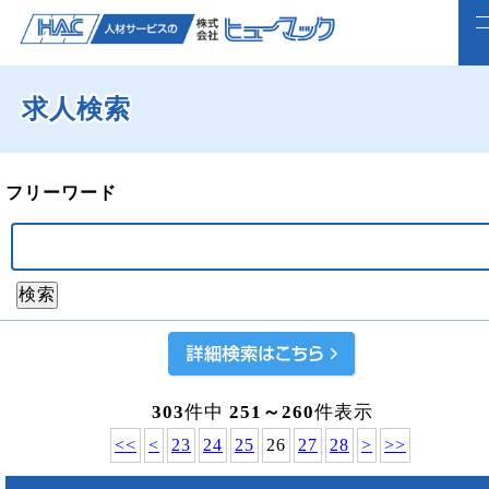
求人検索
ホーム
求人検索
フリーワード
正社員で転職したい方
ライフスタイルに合わせて働く
よくいただくご質問
福利厚生
303
件中
251～260
件表示
企業案内
<<
<
23
24
25
26
27
28
>
>>
webで仮登録