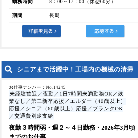
勤務時間
8：00～17：00（休憩60分）
期間
長期
シニアまで活躍中！工場内の機械の清掃
お仕事ナンバー：No.14245
未経験歓迎／夜勤／1日7時間未満勤務OK／残
業なし／第二新卒応援／エルダー（40歳以上）
応援／シニア（60歳以上）応援／ブランクOK
／交通費別途支給
夜勤３時間弱・週２～４日勤務・2026年3月頃
までのお仕事