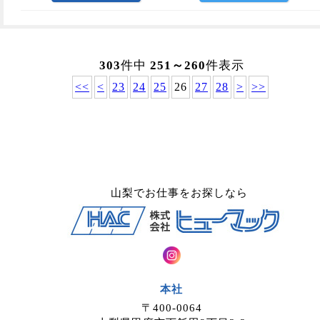
303
件中
251～260
件表示
<<
<
23
24
25
26
27
28
>
>>
山梨でお仕事をお探しなら
本社
〒400-0064