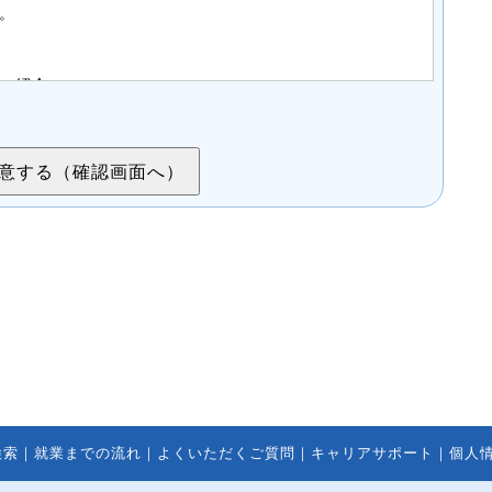
。
ご紹介
についての打合せ相談、連絡
合は、当社登録スタッフとしての登録管理
基づく場合、委託する場合を除き、第三者へ提供する
ページを運用しているホスティングサービス事業者等
、委託先については、当社が運用する個人情報保護マネ
しています。
たは代理人は、案件紹介希望者情報の利用目的の通
・削除、利用の停止または消去、第三者への提供の停
検索
｜
就業までの流れ
｜
よくいただくご質問
｜
キャリアサポート
｜
個人
録の開示を、当社に申し出ることができます。ご請求方
合わせください。当社はご本人を確認させていただいた