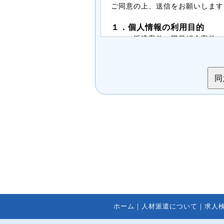
ご同意の上、送信をお願いします
１．個人情報の利用目的
・派遣案件、職業紹介案件の
・派遣、職業紹介の業務内容
・面接後、正式登録された場
２．第三者提供について
案件紹介希望者情報は、法令に
ことはありません。
３．委託について
案件紹介希望者情報を、ホーム
に委託する場合がありますが
ジメントシステムにより管理
４．開示等の請求について
案件紹介希望者情報のご本人ま
知、開示、内容の訂正・追加
ホーム
｜
人材派遣について
｜
求人
止、ならびに、第三者提供記
法は、以下の窓口までお問い