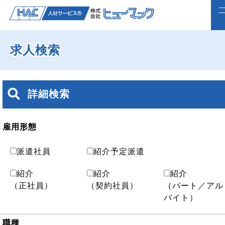
求人検索
ホーム
求人検索
詳細検索
正社員で転職したい方
ライフスタイルに合わせて働く
雇用形態
よくいただくご質問
派遣社員
紹介予定派遣
福利厚生
紹介
紹介
紹介
（正社員）
（契約社員）
（パート／アル
企業案内
バイト）
webで仮登録
職種