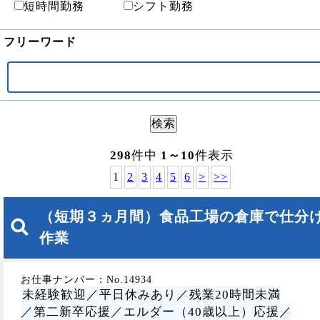
短時間勤務
シフト勤務
フリーワード
298
件中
1～10
件表示
1
2
3
4
5
6
>
>>
（短期３ヵ月間）食品工場の倉庫で仕分
作業
お仕事ナンバー：No.14934
未経験歓迎／平日休みあり／残業20時間未満
／第二新卒応援／エルダー（40歳以上）応援／