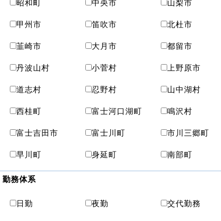
昭和町
中央市
山梨市
甲州市
笛吹市
北杜市
韮崎市
大月市
都留市
丹波山村
小菅村
上野原市
道志村
忍野村
山中湖村
西桂町
富士河口湖町
鳴沢村
富士吉田市
富士川町
市川三郷町
早川町
身延町
南部町
勤務体系
日勤
夜勤
交代勤務