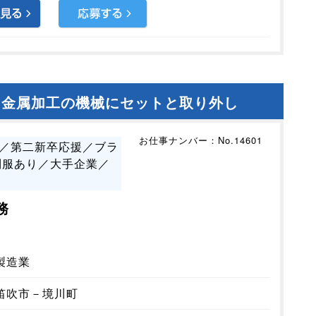
！金属加工の機械にセットと取り外し
お仕事ナンバー：No.14601
上／第二新卒応援／ブラ
制服あり／大手企業／
務
製造業
笛吹市－境川町