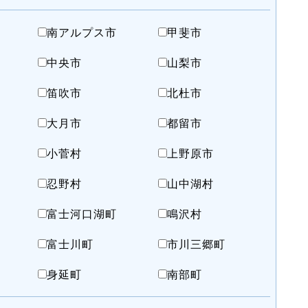
南アルプス市
甲斐市
中央市
山梨市
笛吹市
北杜市
大月市
都留市
小菅村
上野原市
忍野村
山中湖村
富士河口湖町
鳴沢村
市
富士川町
市川三郷町
身延町
南部町