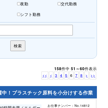
夜勤
交代勤務
務
シフト勤務
158
件中
51～60
件表示
<<
<
3
4
5
6
7
8
>
>>
活躍中！プラスチック原料を小分けする作業
お仕事ナンバー：No.14812
20時間未満／エルダー