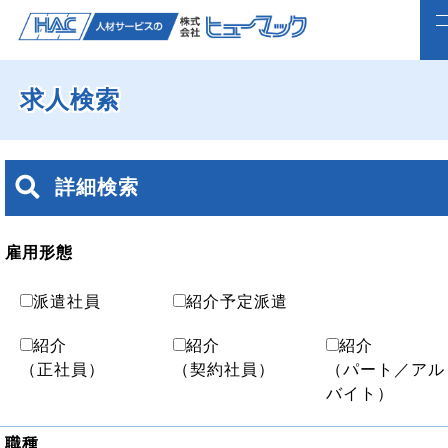
求人検索
ホーム
求人検索
詳細検索
正社員で転職したい方
ライフスタイルに合わせて働く
雇用形態
よくいただくご質問
派遣社員
紹介予定派遣
福利厚生
紹介
紹介
紹介
（正社員）
（契約社員）
（パート／アル
企業案内
バイト）
webで仮登録
職種