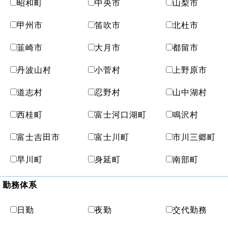
昭和町
中央市
山梨市
甲州市
笛吹市
北杜市
韮崎市
大月市
都留市
丹波山村
小菅村
上野原市
道志村
忍野村
山中湖村
西桂町
富士河口湖町
鳴沢村
富士吉田市
富士川町
市川三郷町
早川町
身延町
南部町
勤務体系
日勤
夜勤
交代勤務