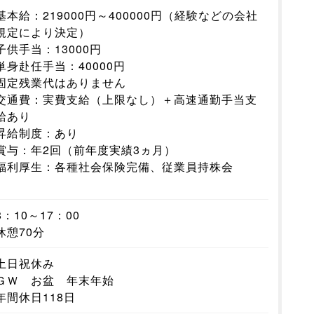
基本給：219000円～400000円（経験などの会社
規定により決定）
子供手当：13000円
単身赴任手当：40000円
固定残業代はありません
交通費：実費支給（上限なし）＋高速通勤手当支
給あり
昇給制度：あり
賞与：年2回（前年度実績3ヵ月）
福利厚生：各種社会保険完備、従業員持株会
8：10～17：00
休憩70分
土日祝休み
ＧＷ お盆 年末年始
年間休日118日