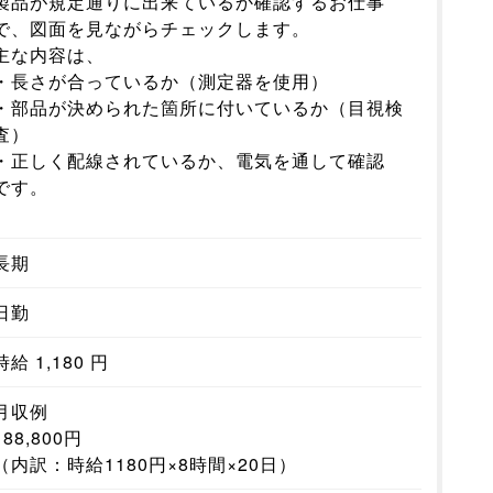
製品が規定通りに出来ているか確認するお仕事
で、図面を見ながらチェックします。
主な内容は、
・長さが合っているか（測定器を使用）
・部品が決められた箇所に付いているか（目視検
査）
・正しく配線されているか、電気を通して確認
です。
長期
日勤
時給 1,180 円
月収例
188,800円
（内訳：時給1180円×8時間×20日）