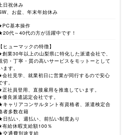
土日祝休み
GW、お盆、年末年始休み
★PC基本操作
★20代～40代の方が活躍中です！
【ヒューマックの特徴】
★創業30年以上の山梨県に特化した派遣会社で、
親切・丁寧・質の高いサービスをモットーとして
います。
★会社見学、就業初日に営業が同行するので安心
です。
★正社員登用、直接雇用を推進しています。
★優良派遣認定会社です。
★キャリアコンサルタント有資格者、派遣検定合
格者多数在籍
★日払い、週払い、前払い制度あり
★有給休暇支給額100％
★交通費別途支給