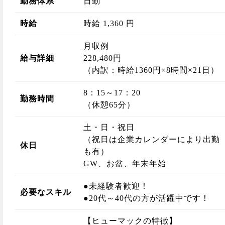
勤務体系
日勤
時給
時給 1,360 円
月収例
給与詳細
228,480円
（内訳：時給1360円×8時間×21日）
8：15～17：20
勤務時間
（休憩65分）
土・日・祝日
（祝日は企業カレンダーにより出勤
休日
も有）
GW、お盆、年末年始
●未経験者歓迎！
必要なスキル
●20代～40代の方が活躍中です！
【ヒューマックの特徴】