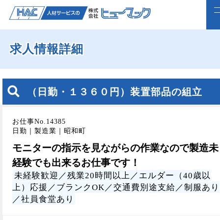
求人情報詳細
ホーム
求人検索
（日勤・１３６０円）装置部品の組立
正社員で転職したい方
お仕事No.14385
ライフスタイルに合わせて働く
日勤｜製造業｜昭和町
よくいただくご質問
モニターの指示を見ながらの作業なので製造未
経験でも出来るお仕事です！
福利厚生
未経験歓迎／残業20時間以上／エルダー（40歳以
上）応援／ブランクOK／交通費別途支給／制服あり
企業案内
／社員食堂あり
webで仮登録