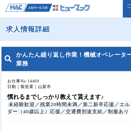
求人情報詳細
ホーム
求人検索
かんたん繰り返し作業！機械オペレータ
正社員で転職したい方
業務
ライフスタイルに合わせて働く
お仕事No.14469
よくいただくご質問
日勤｜製造業｜山梨市
慣れるまでしっかり教えて貰えます♪
福利厚生
未経験歓迎／残業20時間未満／第二新卒応援／エル
ダー（40歳以上）応援／交通費別途支給／制服あり
企業案内
webで仮登録