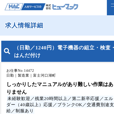
求人情報詳細
ホーム
求人検索
（日勤／1240円）電子機器の組立・検査
正社員で転職したい方
はんだ付け
ライフスタイルに合わせて働く
お仕事No.14472
よくいただくご質問
日勤｜製造業｜富士河口湖町
しっかりしたマニュアルがあり難しい作業はあ
福利厚生
りません
未経験歓迎／残業20時間以上／第二新卒応援／エル
企業案内
ダー（40歳以上）応援／ブランクOK／交通費別途
webで仮登録
給／制服あり