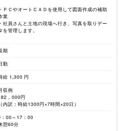
・ＰＣやオートＣＡＤを使用して図面作成の補助
作業
・社員さんと土地の現場へ行き、写真を取りデー
タを管理します。
長期
日勤
時給 1,300 円
月収例
182，000円
（内訳：時給1300円×7時間×20日）
9：00～17：00
休憩60分