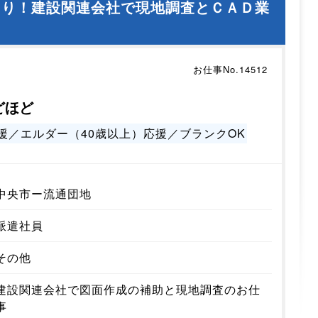
あり！建設関連会社で現地調査とＣＡＤ業
お仕事No.14512
どほど
援／エルダー（40歳以上）応援／ブランクOK
中央市ー流通団地
派遣社員
その他
建設関連会社で図面作成の補助と現地調査のお仕
事