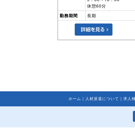
ホーム
｜
人材派遣について
｜
求人