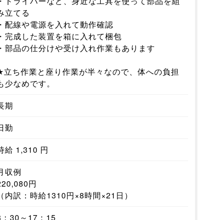
・ドライバーなど、身近な工具を使って部品を組
み立てる
・配線や電源を入れて動作確認
・完成した装置を箱に入れて梱包
・部品の仕分けや受け入れ作業もあります
★立ち作業と座り作業が半々なので、体への負担
も少なめです。
長期
日勤
時給 1,310 円
月収例
220,080円
（内訳：時給1310円×8時間×21日）
8：30～17：15