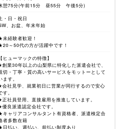
休憩75分(午前15分 昼55分 午後5分)
土・日・祝日
GW、お盆、年末年始
★未経験者歓迎！
★20～50代の方が活躍中です！
【ヒューマックの特徴】
★創業30年以上の山梨県に特化した派遣会社で、
親切・丁寧・質の高いサービスをモットーとして
います。
★会社見学、就業初日に営業が同行するので安心
です。
★正社員登用、直接雇用を推進しています。
★優良派遣認定会社です。
★キャリアコンサルタント有資格者、派遣検定合
格者多数在籍
★日払い、週払い、前払い制度あり