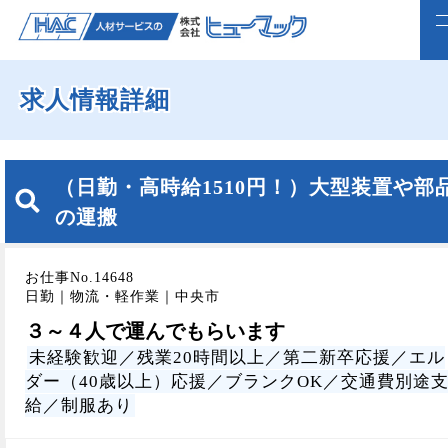
求人情報詳細
ホーム
求人検索
（日勤・高時給1510円！）大型装置や部
正社員で転職したい方
の運搬
ライフスタイルに合わせて働く
お仕事No.14648
よくいただくご質問
日勤｜物流・軽作業｜中央市
３～４人で運んでもらいます
福利厚生
未経験歓迎／残業20時間以上／第二新卒応援／エル
ダー（40歳以上）応援／ブランクOK／交通費別途
企業案内
給／制服あり
webで仮登録